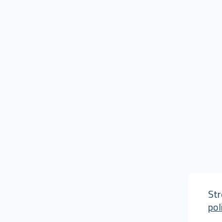
St
pol