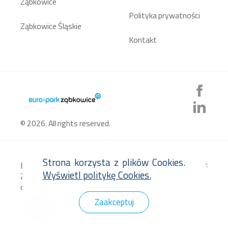
Ząbkowice
Polityka prywatności
Ząbkowice Śląskie
Kontakt
© 2026. All rights reserved.
Strona korzysta z plików Cookies.
Design by:
EURO-PARK
Wyświetl politykę Cookies.
lucasliszka.com
Ząbkowice Sp. z
o.o.
Code by:
wpwaiters
Zaakceptuj