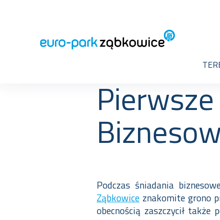
TER
Wróć
2023-06-05
Pierwsze
Biznesow
Podczas śniadania biznesow
Ząbkowice
znakomite grono prz
obecnością zaszczycił także 