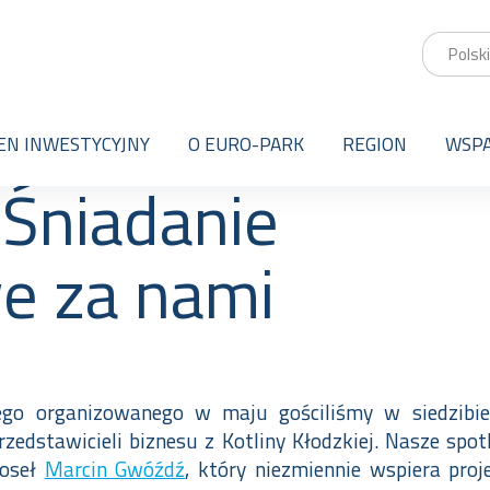
EN INWESTYCYJNY
O EURO-PARK
REGION
WSPA
 Śniadanie
e za nami
ego organizowanego w maju gościliśmy w siedzib
edstawicieli biznesu z Kotliny Kłodzkiej. Nasze spo
poseł
Marcin Gwóźdź
, który niezmiennie wspiera pro