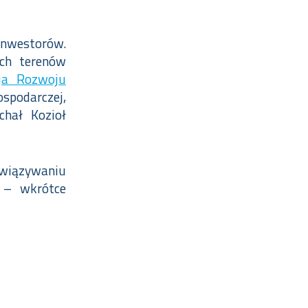
inwestorów.
ch terenów
ja Rozwoju
spodarczej,
hał Kozioł
awiązywaniu
 – wkrótce