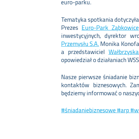
euro-parku.
Tematyka spotkania dotyczyła
Prezes
Euro-Park Ząbkowice
inwestycyjnych, dyrektor
wro
Przemysłu S.A.
Monika Konofał
a przedstawiciel
Wałbrzyska
opowiedział o działaniach WSSE 
Nasze pierwsze śniadanie biz
kontaktów biznesowych. Za
będziemy informować o naszych
#śniadaniebiznesowe
#arp
#w