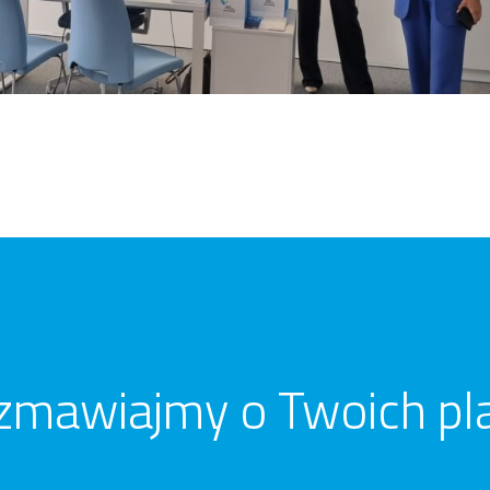
zmawiajmy o Twoich pl